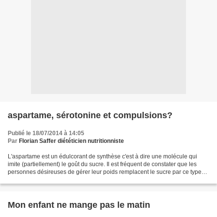
aspartame, sérotonine et compulsions?
Publié le 18/07/2014 à 14:05
Par
Florian Saffer diététicien nutritionniste
L'aspartame est un édulcorant de synthèse c'est à dire une molécule qui
imite (partiellement) le goût du sucre. Il est fréquent de constater que les
personnes désireuses de gérer leur poids remplacent le sucre par ce type
de substances. En tant que diététicien...
Mon enfant ne mange pas le matin