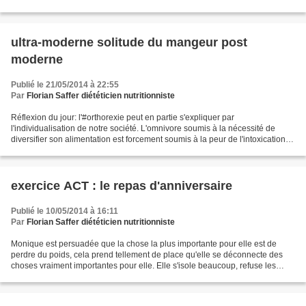
envers-soi n'est pas toujours naturelle et demande...
ultra-moderne solitude du mangeur post
moderne
Publié le 21/05/2014 à 22:55
Par
Florian Saffer diététicien nutritionniste
Réflexion du jour: l'#orthorexie peut en partie s'expliquer par
l'individualisation de notre société. L'omnivore soumis à la nécessité de
diversifier son alimentation est forcement soumis à la peur de l'intoxication.
Cette tension est canalisée par l'intégration...
exercice ACT : le repas d'anniversaire
Publié le 10/05/2014 à 16:11
Par
Florian Saffer diététicien nutritionniste
Monique est persuadée que la chose la plus importante pour elle est de
perdre du poids, cela prend tellement de place qu'elle se déconnecte des
choses vraiment importantes pour elle. Elle s'isole beaucoup, refuse les
invitations par peur de grossir et...