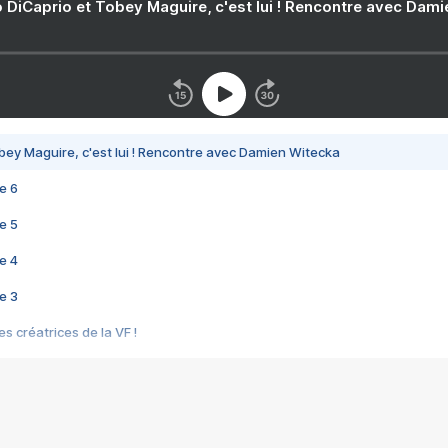
 DiCaprio et Tobey Maguire, c'est lui ! Rencontre avec Dam
bey Maguire, c'est lui ! Rencontre avec Damien Witecka
e 6
e 5
e 4
e 3
s créatrices de la VF !
e 2
e 1
e Mektoub My Love arrive enfin ! Rencontre avec Shaïn Boumedine et Sal